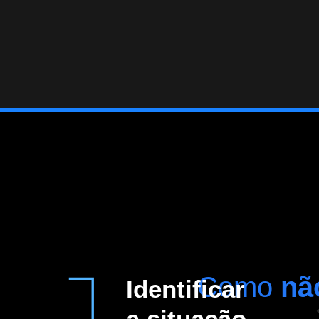
Como
nã
Identificar
a situação