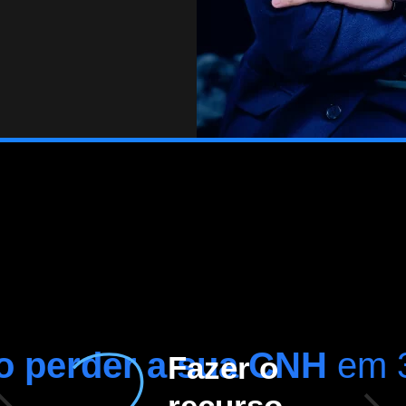
o perder a sua CNH
em 3
Fazer o
recurso