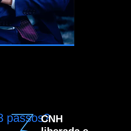
 passos?
CNH
liberada e