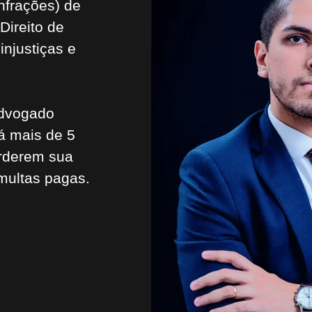
nfrações) de
Direito de
injustiças e
advogado
há mais de 5
erderem sua
multas pagas.