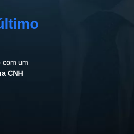
último
to com um
ua CNH