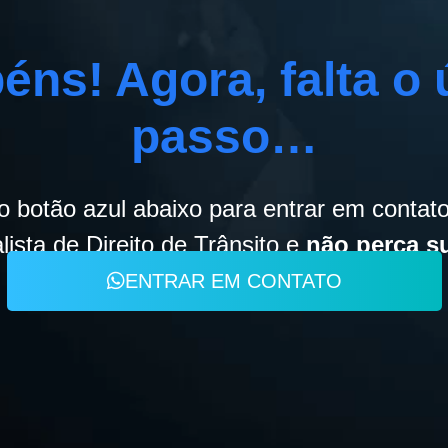
éns! Agora, falta o 
passo…
o botão azul abaixo para entrar em conta
lista de Direito de Trânsito e
não perca s
ENTRAR EM CONTATO