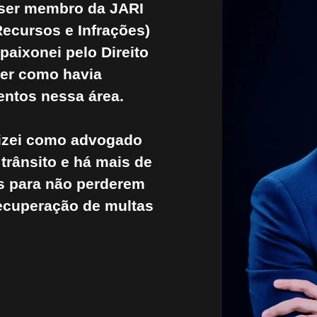
 ser membro da JARI
Recursos e Infrações)
aixonei pelo Direito
der como havia
entos nessa área.
lizei como advogado
 trânsito e há mais de
s para não perderem
ecuperação de multas